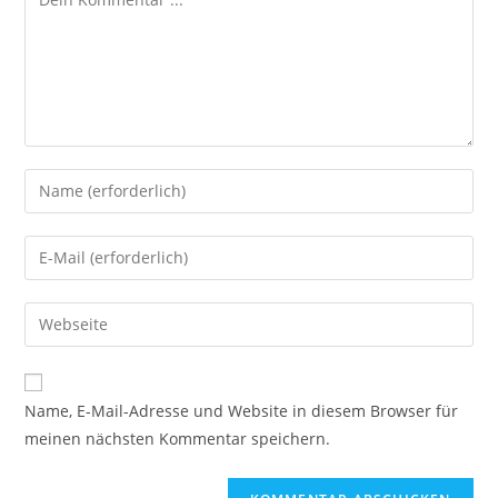
Gib
deinen
Namen
Gib
oder
deine
Benutzernamen
E-
Gib
zum
Mail-
deine
Kommentieren
Adresse
Website-
ein
zum
URL
Name, E-Mail-Adresse und Website in diesem Browser für
Kommentieren
ein
meinen nächsten Kommentar speichern.
ein
(optional)