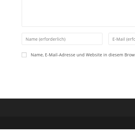
Gib
Gib
deinen
deine
Namen
E-
Name, E-Mail-Adresse und Website in diesem Brow
oder
Mail-
Benutzernamen
Adresse
zum
zum
Kommentieren
Kommentier
ein
ein