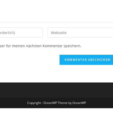
Gib
deine
Website-
ser für meinen nächsten Kommentar speichern.
URL
ein
(optional)
en
Copyright - OceanWP Theme by OceanWP