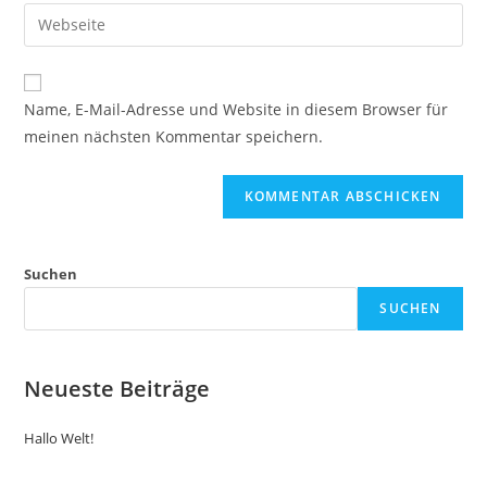
E-
Gib
zum
Mail-
deine
Kommentieren
Adresse
Website-
ein
zum
URL
Name, E-Mail-Adresse und Website in diesem Browser für
Kommentieren
ein
meinen nächsten Kommentar speichern.
ein
(optional)
Suchen
SUCHEN
Neueste Beiträge
Hallo Welt!