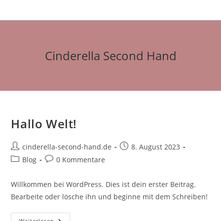
Zum
Inhalt
springen
Cinderella Second Hand
Hallo Welt!
Beitrags-
Beitrag
cinderella-second-hand.de
8. August 2023
Autor:
veröffentlicht:
Beitrags-
Beitrags-
Blog
0 Kommentare
Kategorie:
Kommentare:
Willkommen bei WordPress. Dies ist dein erster Beitrag.
Bearbeite oder lösche ihn und beginne mit dem Schreiben!
Hallo
Weiterlesen